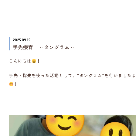
2025.09.15
手先療育 ～タングラム～
こんにちは
！
手先・指先を使った活動として、”タングラム”を行いました
！